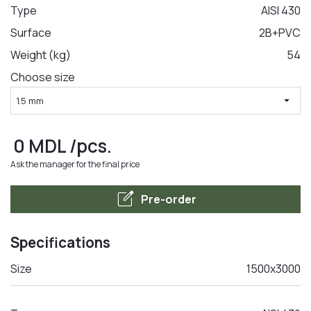
Type
AISI 430
Surface
2B+PVC
LA COMANDA
Weight (kg)
54
Choose size
arrow_drop_down
1.5 mm
0
MDL
/pcs.
Ask the manager for the final price
edit_square
Pre-order
Specifications
Size
1500x3000