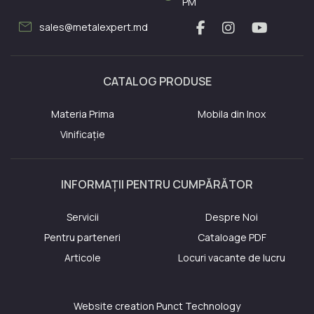
PM
mail
sales@metalexpert.md
CATALOG PRODUSE
Materia Prima
Mobila din Inox
Vinificație
INFORMAȚII PENTRU CUMPĂRĂTOR
Servicii
Despre Noi
Pentru parteneri
Cataloage PDF
Articole
Locuri vacante de lucru
Website creation
Punct Technology