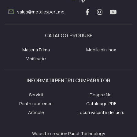
PM
mail
sales@metalexpert.md
CATALOG PRODUSE
Materia Prima
Mobila din Inox
Vinificație
INFORMAȚII PENTRU CUMPĂRĂTOR
Servicii
Despre Noi
Pentru parteneri
Cataloage PDF
Articole
Locuri vacante de lucru
Website creation
Punct Technology