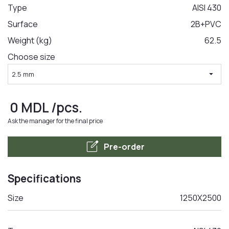
Type
AISI 430
Surface
2B+PVC
LA COMANDA
Weight (kg)
62.5
Choose size
arrow_drop_down
2.5 mm
0
MDL
/pcs.
Ask the manager for the final price
edit_square
Pre-order
Specifications
Size
1250Х2500