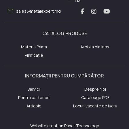
PM
mail
sales@metalexpert.md
CATALOG PRODUSE
Materia Prima
Mobila din Inox
Vinificație
INFORMAȚII PENTRU CUMPĂRĂTOR
Servicii
Despre Noi
Pentru parteneri
Cataloage PDF
Articole
Locuri vacante de lucru
Website creation
Punct Technology