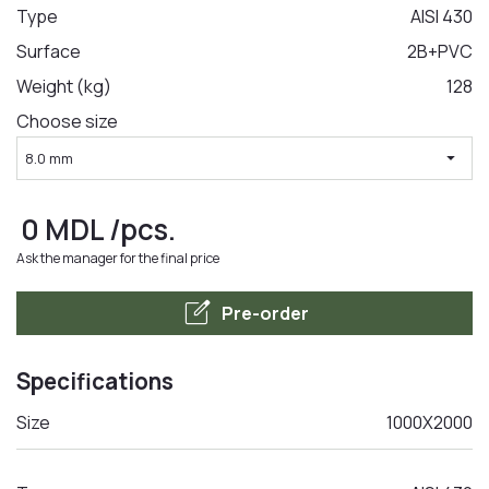
Type
AISI 430
Surface
2B+PVC
LA COMANDA
Weight (kg)
128
Choose size
arrow_drop_down
8.0 mm
0
MDL
/pcs.
Ask the manager for the final price
edit_square
Pre-order
Specifications
Size
1000X2000