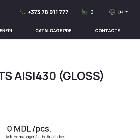
call
trolley
language
arrow_drop_down
+373 78 911 777
0
EN
ENERI
CATALOAGE PDF
CONTACTE
MOBILIER MEDICAL
S AISI430 (GLOSS)
0
MDL
/pcs.
Ask the manager for the final price