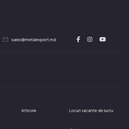
mail
sales@metalexpert.md
Articole
Locuri vacante de lucru