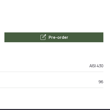
edit_square
Pre-order
AISI 430
96