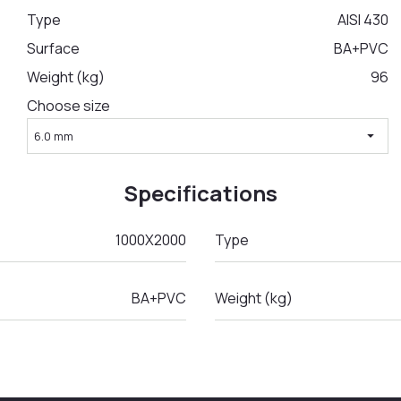
Type
AISI 430
Surface
BA+PVC
Weight (kg)
96
Choose size
arrow_drop_down
6.0 mm
Specifications
1000X2000
Type
BA+PVC
Weight (kg)