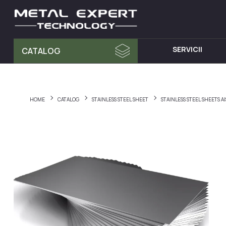
SERVICII
CATALOG
MATERIA PRIMA
MOBILA D
Tablă din Inox
Dulap cu 
HOME
CATALOG
STAINLESS STEEL SHEET
STAINLESS STEEL SHEETS 
Teava Profil
Mese din I
Țeavă Rotunda
Chiuvete d
Bara Rotunda din Inox
Cărucioare
Cornier din Inox
Rafturi din
Bandă
Dulapuri d
Accesorii pentru balustrade
Hote din I
Fitinguri
Elemente de fixare și șuruburi
Materiale pentru sudură