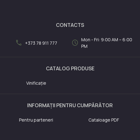
CONTACTS
Mon - Fri: 9:00 AM – 6:00
call
schedule
+373 78 911 777
PM
CATALOG PRODUSE
Vinificație
INFORMAȚII PENTRU CUMPĂRĂTOR
Pentru parteneri
Cataloage PDF