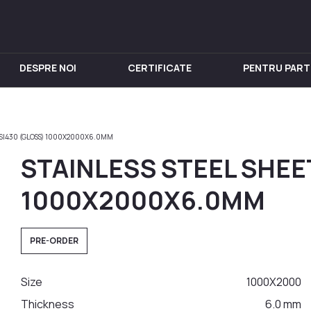
DESPRE NOI
CERTIFICATE
PENTRU PART
IN INOX
PENTRU VIN
Chiuveta
Butoi din Inox
AISI430 (GLOSS) 1000X2000X6.0MM
nox
Rezervoare din Inox
STAINLESS STEEL SHEET
in Inox
Aparat de distilat
 din Inox
1000X2000X6.0MM
 Inox
in Inox
PRE-ORDER
nox
Size
1000X2000
Thickness
6.0 mm