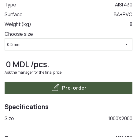
Type
AISI 430
Surface
BA+PVC
LA COMANDA
Weight (kg)
8
Choose size
arrow_drop_down
0.5 mm
0
MDL
/pcs.
Ask the manager for the final price
edit_square
Pre-order
Specifications
Size
1000X2000