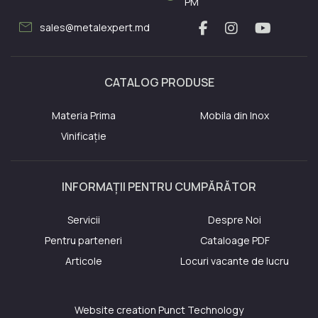
PM
mail
sales@metalexpert.md
CATALOG PRODUSE
Materia Prima
Mobila din Inox
Vinificație
INFORMAȚII PENTRU CUMPĂRĂTOR
Servicii
Despre Noi
Pentru parteneri
Cataloage PDF
Articole
Locuri vacante de lucru
Website creation
Punct Technology