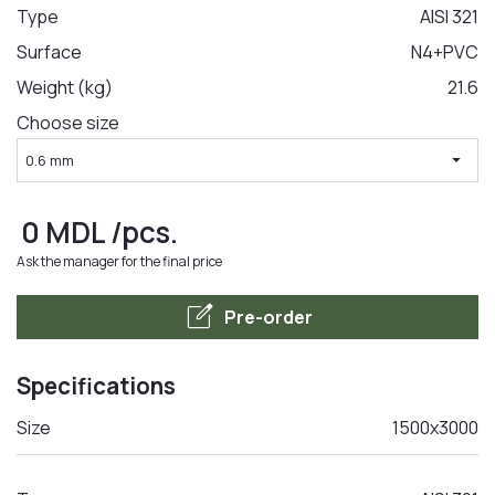
Type
AISI 321
Surface
N4+PVC
LA COMANDA
Weight (kg)
21.6
Choose size
arrow_drop_down
0.6 mm
0
MDL
/pcs.
Ask the manager for the final price
edit_square
Pre-order
Specifications
Size
1500x3000