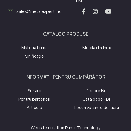
PM
mail
sales@metalexpert.md
CATALOG PRODUSE
Materia Prima
Mobila din Inox
Vinificație
INFORMAȚII PENTRU CUMPĂRĂTOR
Servicii
Despre Noi
Pentru parteneri
Cataloage PDF
Articole
Locuri vacante de lucru
Website creation
Punct Technology