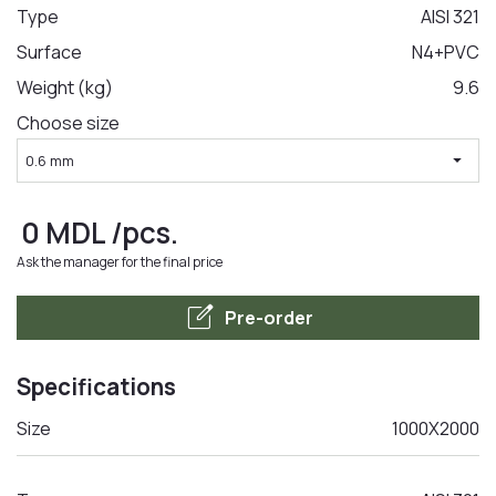
Type
AISI 321
Surface
N4+PVC
LA COMANDA
Weight (kg)
9.6
Choose size
arrow_drop_down
0.6 mm
0
MDL
/pcs.
Ask the manager for the final price
edit_square
Pre-order
Specifications
Size
1000X2000