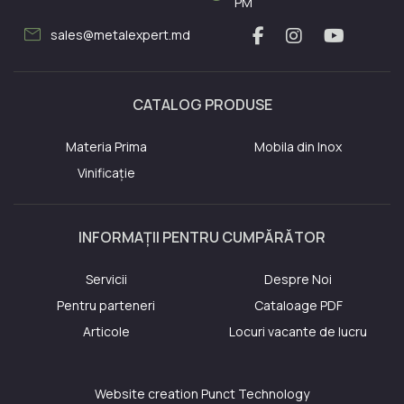
PM
mail
sales@metalexpert.md
CATALOG PRODUSE
Materia Prima
Mobila din Inox
Vinificație
INFORMAȚII PENTRU CUMPĂRĂTOR
Servicii
Despre Noi
Pentru parteneri
Cataloage PDF
Articole
Locuri vacante de lucru
Website creation
Punct Technology