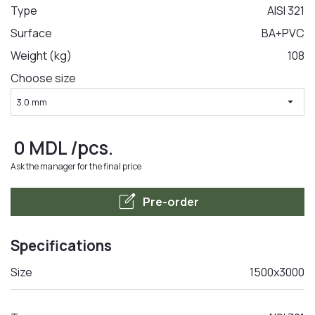
Type
AISI 321
Surface
BA+PVC
LA COMANDA
Weight (kg)
108
Choose size
arrow_drop_down
3.0 mm
0
MDL
/pcs.
Ask the manager for the final price
edit_square
Pre-order
Specifications
Size
1500x3000