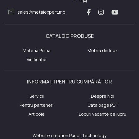
PM
mail
sales@metalexpert.md
CATALOG PRODUSE
Materia Prima
Mobila din Inox
Vinificație
INFORMAȚII PENTRU CUMPĂRĂTOR
Servicii
Despre Noi
Pentru parteneri
Cataloage PDF
Articole
Locuri vacante de lucru
Website creation
Punct Technology