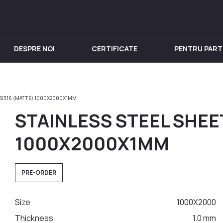
DESPRE NOI
CERTIFICATE
PENTRU PART
IN INOX
PENTRU VIN
Chiuveta
Butoi din Inox
AISI316 (MATTE) 1000X2000X1ММ
nox
Rezervoare din Inox
STAINLESS STEEL SHEET
in Inox
Aparat de distilat
 din Inox
1000X2000X1ММ
 Inox
in Inox
PRE-ORDER
nox
Size
1000X2000
Thickness
1.0 mm