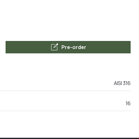
edit_square
Pre-order
AISI 316
16