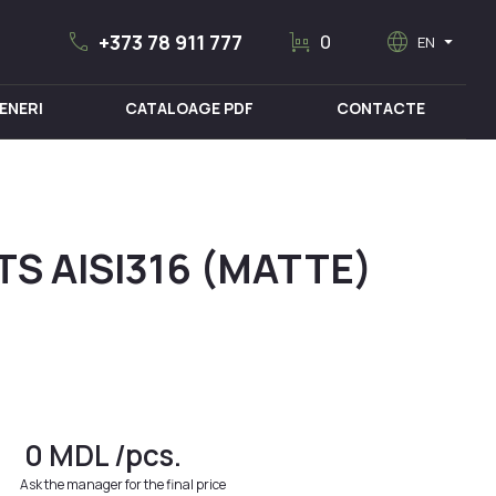
call
trolley
language
arrow_drop_down
+373 78 911 777
0
EN
ENERI
CATALOAGE PDF
CONTACTE
MOBILIER MEDICAL
S AISI316 (MATTE)
0
MDL
/pcs.
Ask the manager for the final price