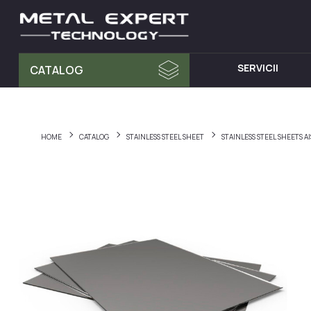
SERVICII
CATALOG
MATERIA PRIMA
MOBILA D
Tablă din Inox
Dulap cu 
HOME
CATALOG
STAINLESS STEEL SHEET
STAINLESS STEEL SHEETS 
Teava Profil
Mese din I
Țeavă Rotunda
Chiuvete d
Bara Rotunda din Inox
Cărucioare
Cornier din Inox
Rafturi din
Bandă
Dulapuri d
Accesorii pentru balustrade
Hote din I
Fitinguri
Elemente de fixare și șuruburi
Materiale pentru sudură