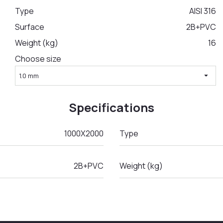
Type
AISI 316
Surface
2B+PVC
Weight (kg)
16
Choose size
arrow_drop_down
1.0 mm
Specifications
1000X2000
Type
2B+PVC
Weight (kg)