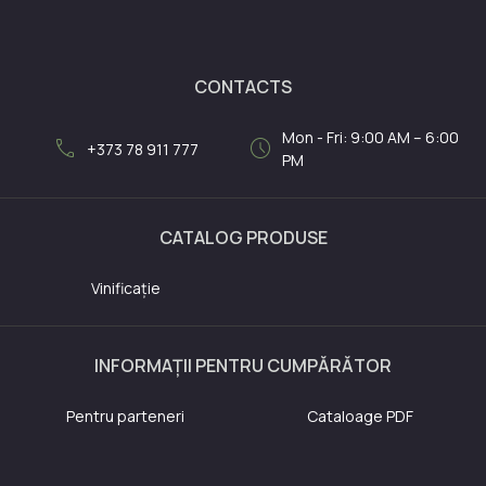
CONTACTS
Mon - Fri: 9:00 AM – 6:00
call
schedule
+373 78 911 777
PM
CATALOG PRODUSE
Vinificație
INFORMAȚII PENTRU CUMPĂRĂTOR
Pentru parteneri
Cataloage PDF