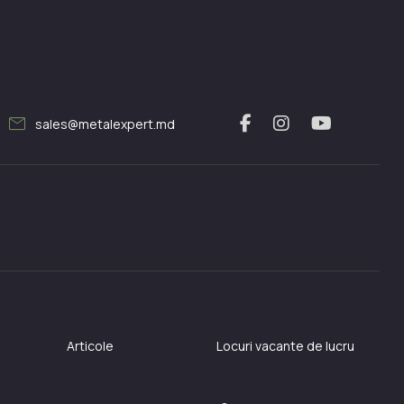
mail
sales@metalexpert.md
Articole
Locuri vacante de lucru