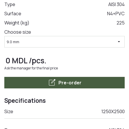
Type
AISI 304
Surface
N4+PVC
LA COMANDA
Weight (kg)
225
Choose size
arrow_drop_down
9.0 mm
0
MDL
/pcs.
Ask the manager for the final price
edit_square
Pre-order
Specifications
Size
1250Х2500