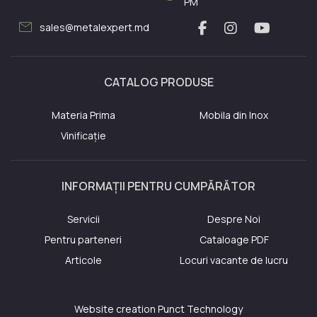
PM
mail
sales@metalexpert.md
CATALOG PRODUSE
Materia Prima
Mobila din Inox
Vinificație
INFORMAȚII PENTRU CUMPĂRĂTOR
Servicii
Despre Noi
Pentru parteneri
Cataloage PDF
Articole
Locuri vacante de lucru
Website creation
Punct Technology