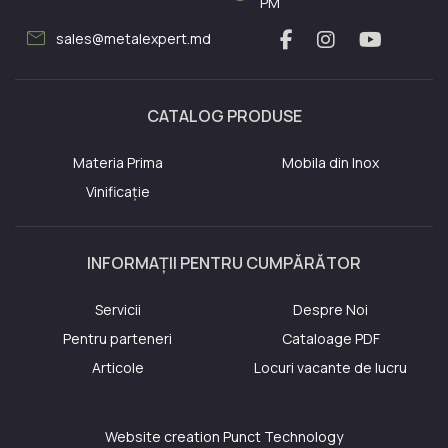
PM
mail
sales@metalexpert.md
CATALOG PRODUSE
Materia Prima
Mobila din Inox
Vinificație
INFORMAȚII PENTRU CUMPĂRĂTOR
Servicii
Despre Noi
Pentru parteneri
Cataloage PDF
Articole
Locuri vacante de lucru
Website creation
Punct Technology