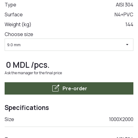
Type
AISI 304
Surface
N4+PVC
LA COMANDA
Weight (kg)
144
Choose size
arrow_drop_down
9.0 mm
0
MDL
/pcs.
Ask the manager for the final price
edit_square
Pre-order
Specifications
Size
1000X2000