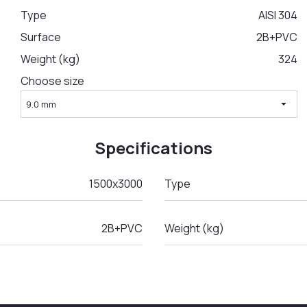
Type
AISI 304
Surface
2B+PVC
Weight (kg)
324
Choose size
arrow_drop_down
9.0 mm
Specifications
1500x3000
Type
2B+PVC
Weight (kg)