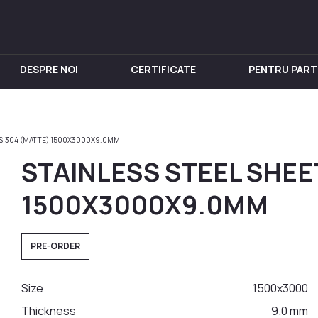
DESPRE NOI
CERTIFICATE
PENTRU PART
IN INOX
PENTRU VIN
Chiuveta
Butoi din Inox
AISI304 (MATTE) 1500X3000X9.0MM
nox
Rezervoare din Inox
STAINLESS STEEL SHEE
in Inox
Aparat de distilat
 din Inox
1500X3000X9.0MM
 Inox
in Inox
PRE-ORDER
nox
Size
1500x3000
Thickness
9.0 mm