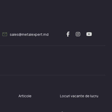
mail
sales@metalexpert.md
Articole
Locuri vacante de lucru