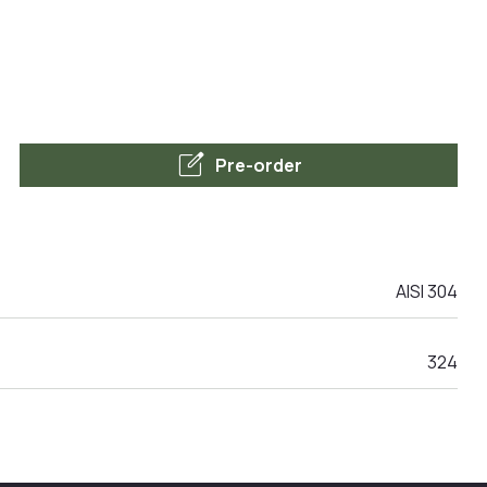
edit_square
Pre-order
AISI 304
324