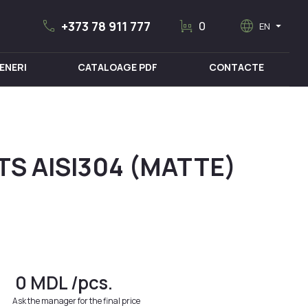
call
trolley
language
arrow_drop_down
+373 78 911 777
0
EN
ENERI
CATALOAGE PDF
CONTACTE
MOBILIER MEDICAL
TS AISI304 (MATTE)
0
MDL
/pcs.
Ask the manager for the final price