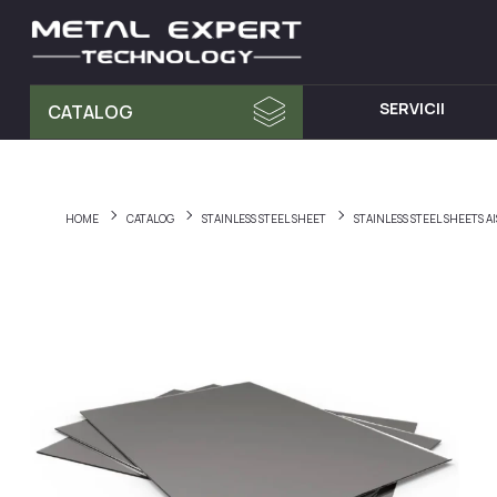
SERVICII
CATALOG
MATERIA PRIMA
MOBILA D
Tablă din Inox
Dulap cu 
HOME
CATALOG
STAINLESS STEEL SHEET
STAINLESS STEEL SHEETS 
Teava Profil
Mese din I
Țeavă Rotunda
Chiuvete d
Bara Rotunda din Inox
Cărucioare
Cornier din Inox
Rafturi din
Bandă
Dulapuri d
Accesorii pentru balustrade
Hote din I
Fitinguri
Elemente de fixare și șuruburi
Materiale pentru sudură