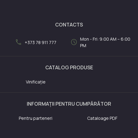
CONTACTS
Mon - Fri: 9:00 AM – 6:00
call
schedule
+373 78 911 777
PM
CATALOG PRODUSE
Vinificație
INFORMAȚII PENTRU CUMPĂRĂTOR
Pentru parteneri
Cataloage PDF