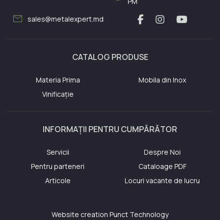
PM
mail
sales@metalexpert.md
CATALOG PRODUSE
Materia Prima
Mobila din Inox
Vinificație
INFORMAȚII PENTRU CUMPĂRĂTOR
Servicii
Despre Noi
Pentru parteneri
Cataloage PDF
Articole
Locuri vacante de lucru
Website creation
Punct Technology