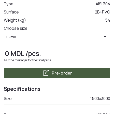
Type
AISI 304
Surface
2B+PVC
LA COMANDA
Weight (kg)
54
Choose size
arrow_drop_down
1.5 mm
0
MDL
/pcs.
Ask the manager for the final price
edit_square
Pre-order
Specifications
Size
1500x3000