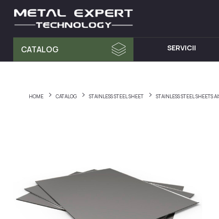
SERVICII
CATALOG
MATERIA PRIMA
MOBILA D
Tablă din Inox
Dulap cu 
HOME
CATALOG
STAINLESS STEEL SHEET
STAINLESS STEEL SHEETS 
Teava Profil
Mese din I
Țeavă Rotunda
Chiuvete d
Bara Rotunda din Inox
Cărucioare
Cornier din Inox
Rafturi din
Bandă
Dulapuri d
Accesorii pentru balustrade
Hote din I
Fitinguri
Elemente de fixare și șuruburi
Materiale pentru sudură