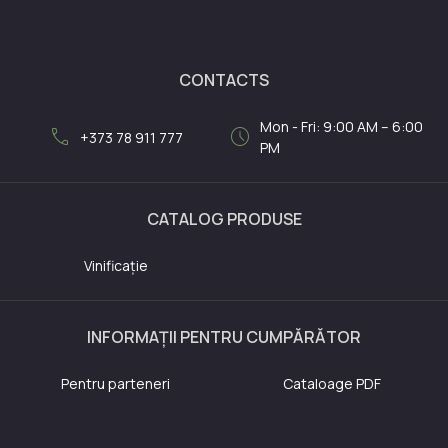
CONTACTS
Mon - Fri: 9:00 AM – 6:00
call
schedule
+373 78 911 777
PM
CATALOG PRODUSE
Vinificație
INFORMAȚII PENTRU CUMPĂRĂTOR
Pentru parteneri
Cataloage PDF