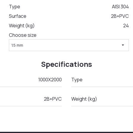
Type
AISI 304
Surface
2B+PVC
Weight (kg)
24
Choose size
arrow_drop_down
1.5 mm
Specifications
1000X2000
Type
2B+PVC
Weight (kg)