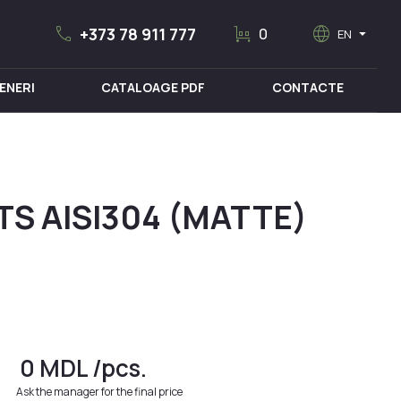
call
trolley
language
arrow_drop_down
+373 78 911 777
0
EN
ENERI
CATALOAGE PDF
CONTACTE
MOBILIER MEDICAL
TS AISI304 (MATTE)
0
MDL
/pcs.
Ask the manager for the final price