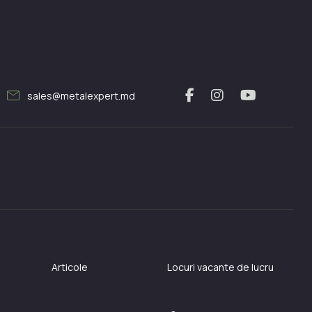
mail
sales@metalexpert.md
Articole
Locuri vacante de lucru