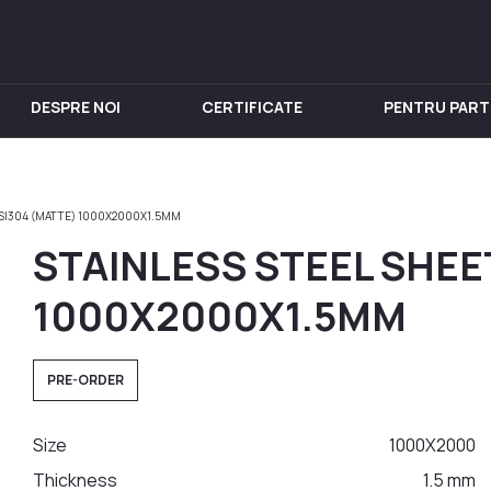
DESPRE NOI
CERTIFICATE
PENTRU PART
IN INOX
PENTRU VIN
Chiuveta
Butoi din Inox
AISI304 (MATTE) 1000X2000X1.5MM
nox
Rezervoare din Inox
STAINLESS STEEL SHEE
in Inox
Aparat de distilat
 din Inox
1000X2000X1.5MM
 Inox
in Inox
PRE-ORDER
nox
Size
1000X2000
Thickness
1.5 mm