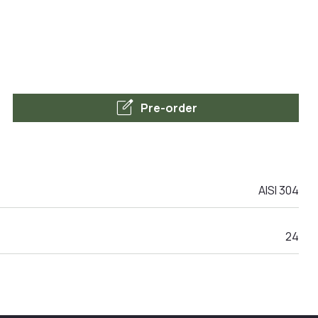
edit_square
Pre-order
AISI 304
24