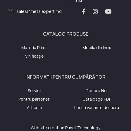
PM
mail
sales@metalexpert.md
CATALOG PRODUSE
Materia Prima
Mobila din Inox
Vinificație
INFORMAȚII PENTRU CUMPĂRĂTOR
Servicii
Despre Noi
Pentru parteneri
Cataloage PDF
Articole
Locuri vacante de lucru
Website creation
Punct Technology