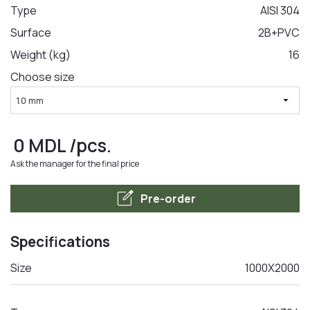
Type
AISI 304
Surface
2B+PVC
LA COMANDA
Weight (kg)
16
Choose size
arrow_drop_down
1.0 mm
0
MDL
/pcs.
Ask the manager for the final price
edit_square
Pre-order
Specifications
Size
1000X2000