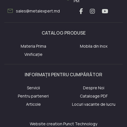
PM
mail
sales@metalexpert.md
CATALOG PRODUSE
Materia Prima
Mobila din Inox
Vinificație
INFORMAȚII PENTRU CUMPĂRĂTOR
Servicii
Despre Noi
Pentru parteneri
Cataloage PDF
Articole
Locuri vacante de lucru
Website creation
Punct Technology