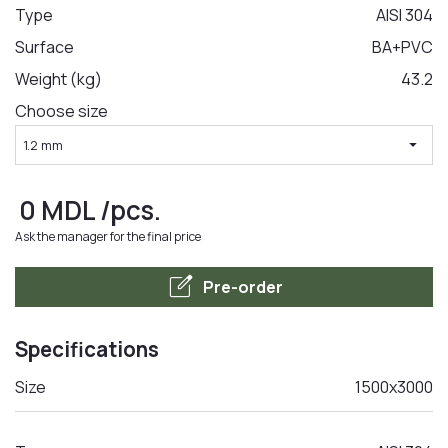
Type
AISI 304
Surface
BA+PVC
LA COMANDA
Weight (kg)
43.2
Choose size
arrow_drop_down
1.2 mm
0
MDL
/pcs.
Ask the manager for the final price
edit_square
Pre-order
Specifications
Size
1500x3000