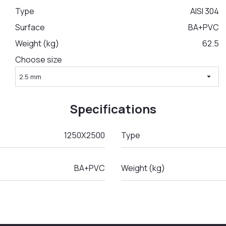
Type
AISI 304
Surface
BA+PVC
Weight (kg)
62.5
Choose size
arrow_drop_down
2.5 mm
Specifications
1250Х2500
Type
BA+PVC
Weight (kg)