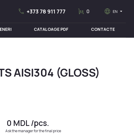
call
trolley
language
arrow_drop_down
+373 78 911 777
0
EN
ENERI
CATALOAGE PDF
CONTACTE
MOBILIER MEDICAL
S AISI304 (GLOSS)
0
MDL
/pcs.
Ask the manager for the final price