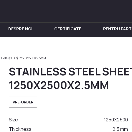
DESPRE NOI
CERTIFICATE
PENTRU PART
IN INOX
PENTRU VIN
Chiuveta
Butoi din Inox
ISI304 (GLOSS) 1250X2500X2.5MM
nox
Rezervoare din Inox
STAINLESS STEEL SHEET
in Inox
Aparat de distilat
 din Inox
1250X2500X2.5MM
 Inox
in Inox
PRE-ORDER
nox
Size
1250Х2500
Thickness
2.5 mm