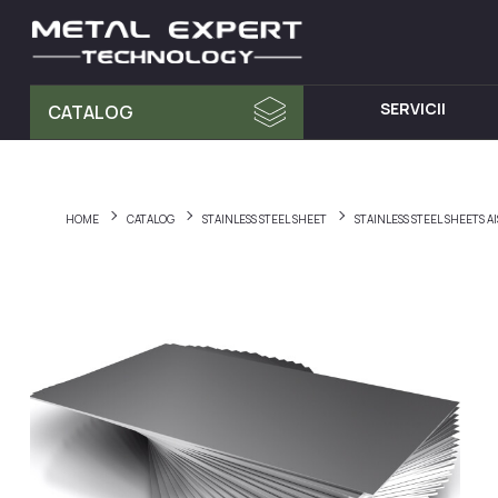
SERVICII
CATALOG
MATERIA PRIMA
MOBILA D
Tablă din Inox
Dulap cu 
HOME
CATALOG
STAINLESS STEEL SHEET
STAINLESS STEEL SHEETS A
Teava Profil
Mese din I
Țeavă Rotunda
Chiuvete d
Bara Rotunda din Inox
Cărucioare
Cornier din Inox
Rafturi din
Bandă
Dulapuri d
Accesorii pentru balustrade
Hote din I
Fitinguri
Elemente de fixare și șuruburi
Materiale pentru sudură