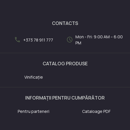
CONTACTS
Mon - Fri: 9:00 AM – 6:00
call
schedule
+373 78 911 777
PM
CATALOG PRODUSE
Vinificație
INFORMAȚII PENTRU CUMPĂRĂTOR
Pentru parteneri
Cataloage PDF