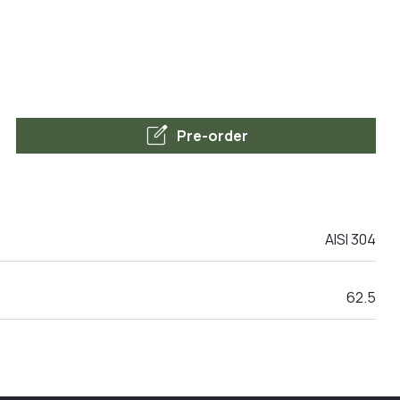
edit_square
Pre-order
AISI 304
62.5