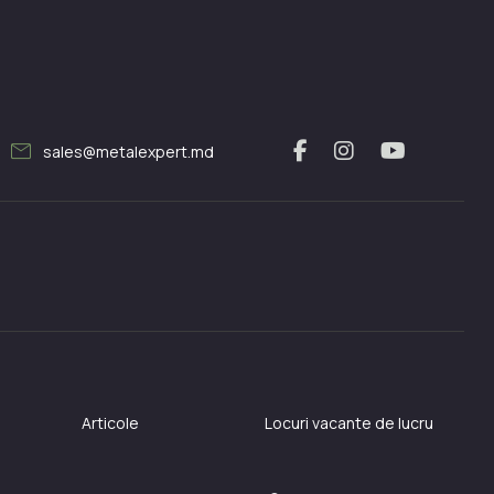
mail
sales@metalexpert.md
Articole
Locuri vacante de lucru