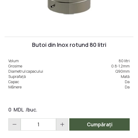
Butoi din Inox rotund 80 litri
Volum
80 litri
Grosime
0.8-1.2mm
Diametrul capacului
Q90mm
Suprafață
Mată
Capac
Da
Mânere
Da
0
MDL
/buc.
remove
add
Cumpărați