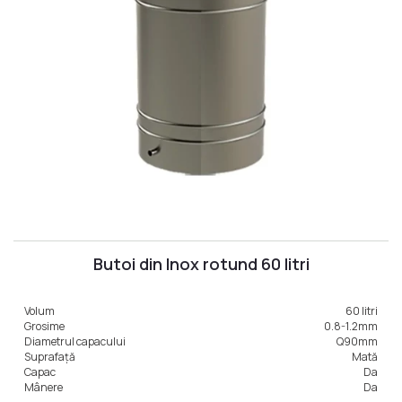
Butoi din Inox rotund 60 litri
Volum
60 litri
Grosime
0.8-1.2mm
Diametrul capacului
Q90mm
Suprafață
Mată
Capac
Da
Mânere
Da