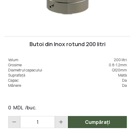
Butoi din Inox rotund 200 litri
Volum
200 litri
Grosime
0.8-1.2mm
Diametrul capacului
Q120mm
Suprafață
Mată
Capac
Da
Mânere
Da
0
MDL
/buc.
remove
add
Cumpărați