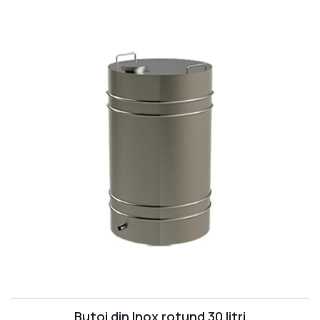
Materiale pentru sudură
MOBILA DIN INOX
Dulap cu Chiuveta
Mese din Inox
Chiuvete din Inox
Cărucioare din Inox
Rafturi din Inox
Dulapuri din Inox
Hote din Inox
PENTRU VIN
Butoi din Inox
Rezervoare din Inox
Aparat de distilat
MOBILIER MEDICAL
Butoi din Inox rotund 30 litri