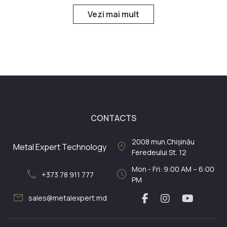
Vezi mai mult
CONTACTS
2008
mun.Chișinău
location_on
Metal Expert Technology
Feredeului St. 12
Mon - Fri: 9:00 AM – 6:00
call
schedule
+373 78 911 777
PM
mail
sales@metalexpert.md