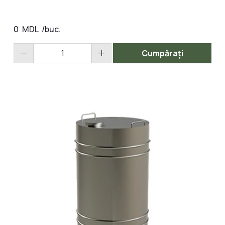
0
MDL
/buc.
remove
add
Cumpărați