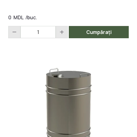
0
MDL
/buc.
remove
add
Cumpărați