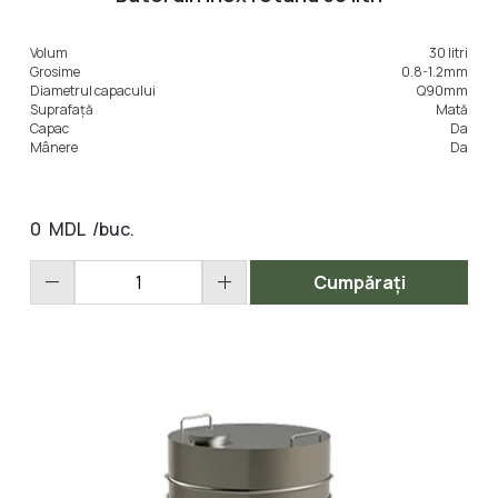
Volum
30 litri
LA COMANDA
Grosime
0.8-1.2mm
Diametrul capacului
Q90mm
Suprafață
Mată
Capac
Da
Mânere
Da
0
MDL
/buc.
remove
add
Cumpărați