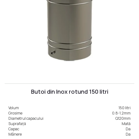
Butoi din Inox rotund 150 litri
Volum
150 litri
Grosime
0.8-1.2mm
Diametrul capacului
Q120mm
Suprafață
Mată
Capac
Da
Mânere
Da