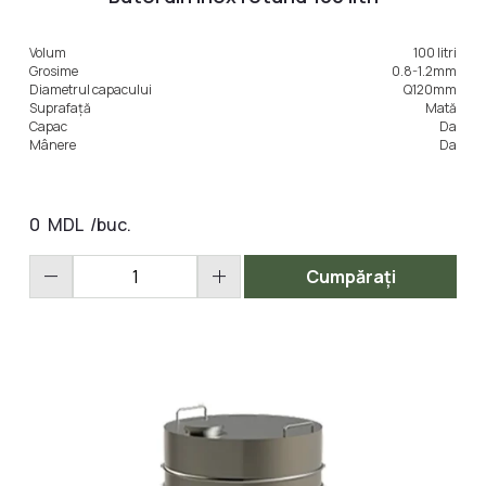
Volum
100 litri
Grosime
0.8-1.2mm
Diametrul capacului
Q120mm
Suprafață
Mată
Capac
Da
Mânere
Da
0
MDL
/buc.
remove
add
Cumpărați