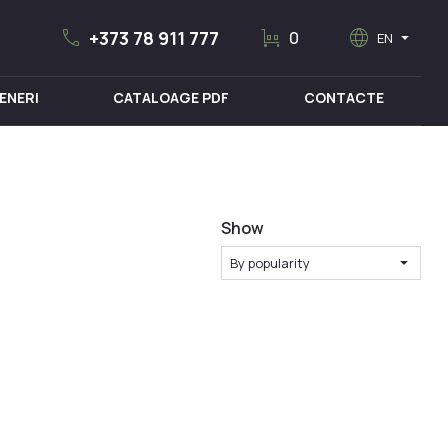
call
trolley
language
arrow_drop_down
+373 78 911 777
0
EN
ENERI
CATALOAGE PDF
CONTACTE
MOBILIER MEDICAL
Show
arrow_drop_down
By popularity