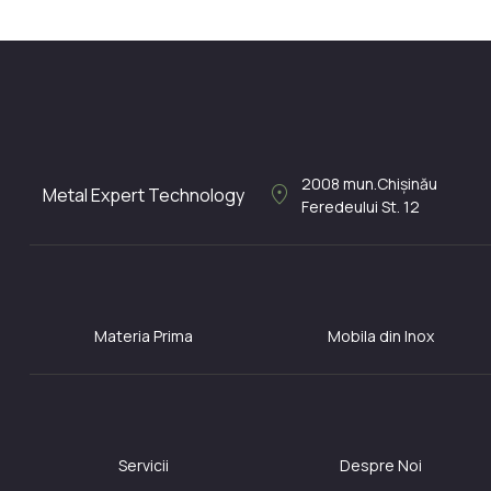
LA COMANDA
2008
mun.Chișinău
location_on
Metal Expert Technology
Feredeului St. 12
Materia Prima
Mobila din Inox
Servicii
Despre Noi