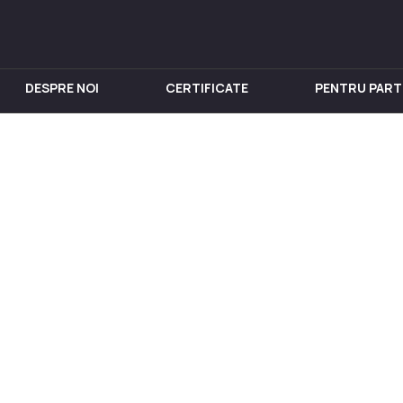
DESPRE NOI
CERTIFICATE
PENTRU PART
IN INOX
PENTRU VIN
Chiuveta
Butoi din Inox
nox
Rezervoare din Inox
in Inox
Aparat de distilat
 din Inox
 Inox
in Inox
nox