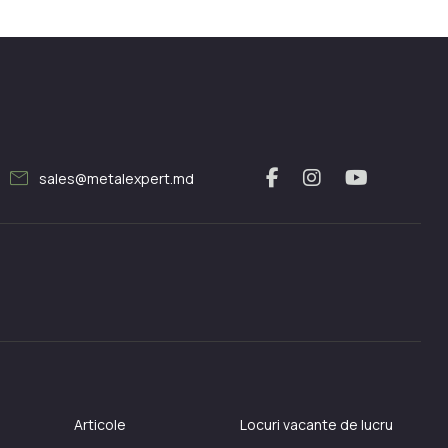
mail
sales@metalexpert.md
Articole
Locuri vacante de lucru